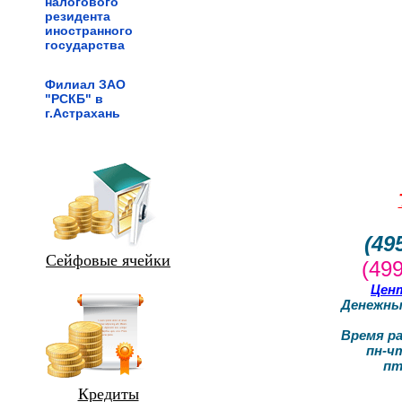
налогового
налогового
резидента
резидента
иностранного
иностранного
государства
государства
Филиал ЗАО
Филиал ЗАО
"РСКБ" в
"РСКБ" в
г.Астрахань
г.Астрахань
(49
Сейфовые ячейки
(49
Цен
Денежный
Время ра
пн-чт
пт : 
Кредиты