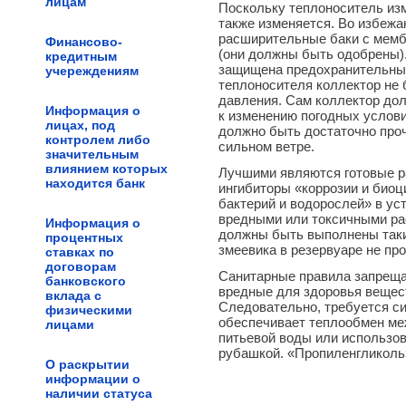
лицам
лицам
Поскольку теплоноситель изм
также изменяется. Во избежа
расширительные баки с мембр
Финансово-
Финансово-
(они должны быть одобрены).
кредитным
кредитным
защищена предохранительным
учереждениям
учереждениям
теплоносителя коллектор не 
давления. Сам коллектор до
Информация о
Информация о
к изменению погодных условий
лицах, под
лицах, под
должно быть достаточно про
контролем либо
контролем либо
сильном ветре.
значительным
значительным
влиянием которых
влиянием которых
Лучшими являются готовые р
находится банк
находится банк
ингибиторы «коррозии и биоц
бактерий и водорослей» в ус
вредными или токсичными рас
Информация о
Информация о
должны быть выполнены таки
процентных
процентных
змеевика в резервуаре не пр
ставках по
ставках по
договорам
договорам
Санитарные правила запреща
банковского
банковского
вредные для здоровья вещест
вклада с
вклада с
Следовательно, требуется с
физическими
физическими
обеспечивает теплообмен меж
лицами
лицами
питьевой воды или использо
рубашкой. «Пропиленгликоль»
О раскрытии
О раскрытии
информации о
информации о
наличии статуса
наличии статуса